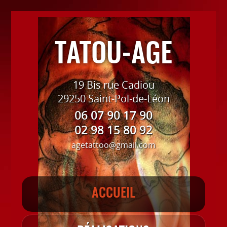
TATOU-AGE
19 Bis rue Cadiou
29250 Saint-Pol-de-Léon
06 07 90 17 90
02 98 15 80 92
agetattoo@gmail.com
ACCUEIL